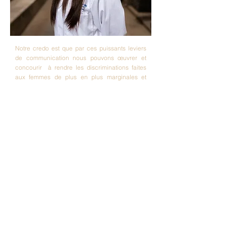
Notre credo est que par ces puissants leviers
de communication nous pouvons œuvrer et
concourir à rendre les discriminations faites
aux femmes de plus en plus marginales et
désuètes, notamment dans les instances
décisionnaires des entreprises et dans tout lieu
de pouvoir, et dans la société en
général.
Pour y parvenir Women in Power organise
toutes sortes d'événements et communique en
vue du développement du leadership des
femmes, notamment dans le monde
francophone.
Newsletter