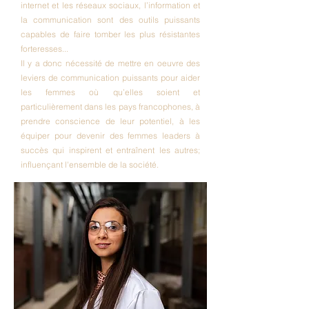
internet et les réseaux sociaux, l’information et
la communication sont des outils puissants
capables de faire tomber les plus résistantes
forteresses...
Il y a donc nécessité de mettre en oeuvre des
leviers de communication puissants pour aider
les femmes où qu’elles soient et
particulièrement dans les pays francophones, à
prendre conscience de leur potentiel, à les
équiper pour devenir des femmes leaders à
succès qui inspirent et entraînent les autres;
influençant l'ensemble de la société.